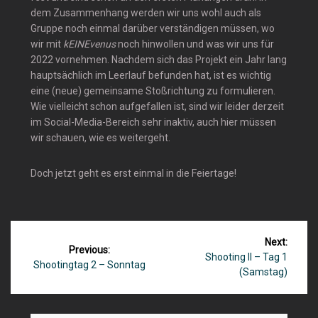
dem Zusammenhang werden wir uns wohl auch als
Gruppe noch einmal darüber verständigen müssen, wo
wir mit
kEINEvenus
noch hinwollen und was wir uns für
2022 vornehmen. Nachdem sich das Projekt ein Jahr lang
hauptsächlich im Leerlauf befunden hat, ist es wichtig
eine (neue) gemeinsame Stoßrichtung zu formulieren.
Wie vielleicht schon aufgefallen ist, sind wir leider derzeit
im Social-Media-Bereich sehr inaktiv, auch hier müssen
wir schauen, wie es weitergeht.
Doch jetzt geht es erst einmal in die Feiertage!
Beitragsnavigation
Next:
Previous:
Next
Shooting II – Tag 1
Previous
Shootingtag 2 – Sonntag
post:
(Samstag)
post: