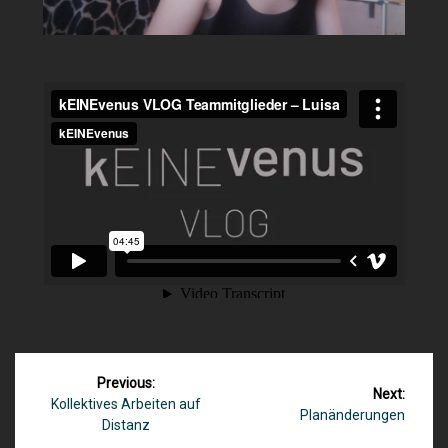
Beitragsnavigation
Previous:
Next:
Previous
Kollektives Arbeiten auf
Next
Planänderungen
post:
Distanz
post: