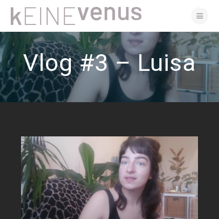
Skip
to
content
Vlog #3 – Luisa